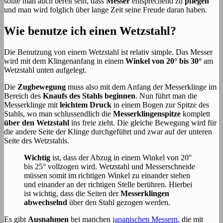
sollte man auch bereit sein, dass
Messer
entsprechend zu
pflegen
und man wird folglich über lange Zeit seine Freude daran haben.
Wie benutze ich einen Wetzstahl?
Die Benutzung von einem Wetzstahl ist relativ simple. Das Messer
wird mit dem Klingenanfang in einem
Winkel von 20° bis 30°
am
Wetzstahl unten aufgelegt.
Die
Zugbewegung
muss also mit dem Anfang der Messerklinge im
Bereich des
Knaufs des Stahls beginnen
. Nun führt man die
Messerklinge mit
leichtem Druck
in einem Bogen zur Spitze des
Stahls, wo man schlussendlich die
Messerklingenspitze
komplett
über den Wetzstahl
ins freie zieht. Die gleiche Bewegung wird für
die andere Seite der Klinge durchgeführt und zwar auf der unteren
Seite des Wetzstahls.
Wichtig
ist, dass der Abzug in einem Winkel von 20°
bis 25° vollzogen wird. Wetzstahl und Messerschneide
müssen somit im richtigen Winkel zu einander stehen
und einander an der richtigen Stelle berühren. Hierbei
ist wichtig, dass die Seiten der
Messerklingen
abwechselnd
über den Stahl gezogen werden.
Es gibt
Ausnahmen
bei manchen
japanischen Messern
, die mit