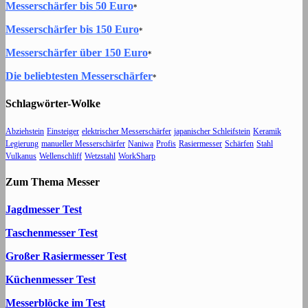
Messerschärfer bis 50 Euro
*
Messerschärfer bis 150 Euro
*
Messerschärfer über 150 Euro
*
Die beliebtesten Messerschärfer
*
Schlagwörter-Wolke
Abziehstein
Einsteiger
elektrischer Messerschärfer
japanischer Schleifstein
Keramik
Legierung
manueller Messerschärfer
Naniwa
Profis
Rasiermesser
Schärfen
Stahl
Vulkanus
Wellenschliff
Wetzstahl
WorkSharp
Zum Thema Messer
Jagdmesser Test
Taschenmesser Test
Großer Rasiermesser Test
Küchenmesser Test
Messerblöcke im Test