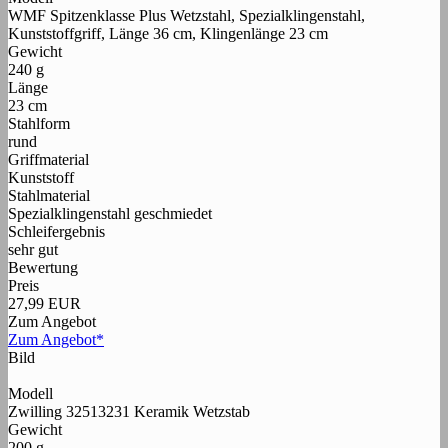
WMF Spitzenklasse Plus Wetzstahl, Spezialklingenstahl,
Kunststoffgriff, Länge 36 cm, Klingenlänge 23 cm
Gewicht
240 g
Länge
23 cm
Stahlform
rund
Griffmaterial
Kunststoff
Stahlmaterial
Spezialklingenstahl geschmiedet
Schleifergebnis
sehr gut
Bewertung
Preis
27,99 EUR
Zum Angebot
Zum Angebot*
Bild
Modell
Zwilling 32513231 Keramik Wetzstab
Gewicht
200 g