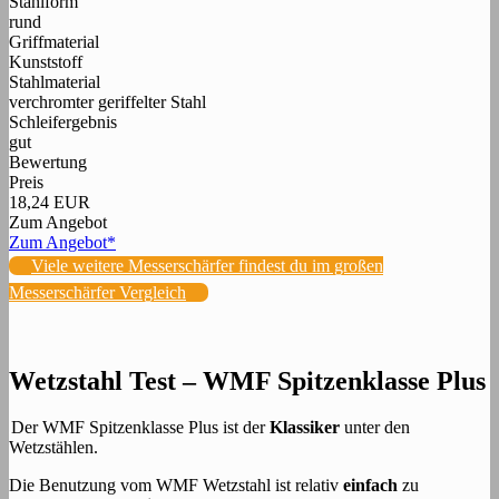
Stahlform
rund
Griffmaterial
Kunststoff
Stahlmaterial
verchromter geriffelter Stahl
Schleifergebnis
gut
Bewertung
Preis
18,24 EUR
Zum Angebot
Zum Angebot*
Viele weitere Messerschärfer findest du im großen
Messerschärfer Vergleich
Wetzstahl Test – WMF Spitzenklasse Plus
Der WMF Spitzenklasse Plus ist der
Klassiker
unter den
Wetzstählen.
Die Benutzung vom WMF Wetzstahl ist relativ
einfach
zu