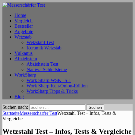
Home
Vergleich
Bestseller
Angebote
Wetzstab
Wetzstahl Test
Keramik Wetzstab
Vulkanus
Abziehstein
Abziehstein Test
Naniwa Schleifsteine
WorkSharp
Work Sharp WSKTS-1
Work Sharp Ken-Onion-Edition
WorkSharp Tipps & Tricks
Blog
Suchen nach:
Startseite
Messerschärfer Test
Wetzstahl Test – Infos, Tests &
Vergleiche
Wetzstahl Test – Infos, Tests & Vergleiche