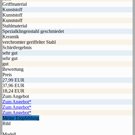
Griffmaterial
Kunststoff
Kunststoff
Kunststoff
Stahlmaterial
Spezialklingenstahl geschmiedet
Keramik
verchromter geriffelter Stahl
Schleifergebnis
sehr gut
sehr gut
gut
Bewertung
Preis
27,99 EUR
37,96 EUR
18,24 EUR
Zum Angebot
Zum Angebot*
Zum Angebot*
Zum Angebot*
Meine Empfehlung
Bild
Modell