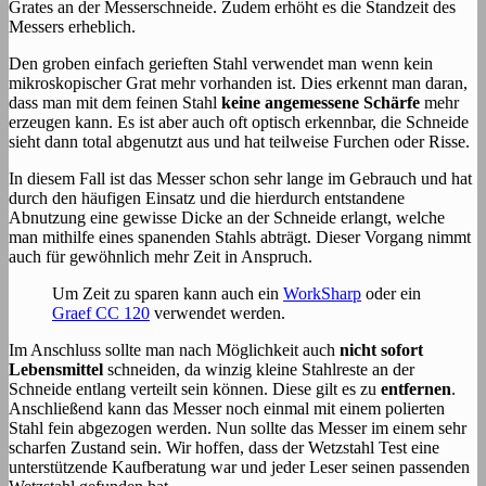
Grates an der Messerschneide. Zudem erhöht es die Standzeit des
Messers erheblich.
Den groben einfach gerieften Stahl verwendet man wenn kein
mikroskopischer Grat mehr vorhanden ist. Dies erkennt man daran,
dass man mit dem feinen Stahl
keine angemessene Schärfe
mehr
erzeugen kann. Es ist aber auch oft optisch erkennbar, die Schneide
sieht dann total abgenutzt aus und hat teilweise Furchen oder Risse.
In diesem Fall ist das Messer schon sehr lange im Gebrauch und hat
durch den häufigen Einsatz und die hierdurch entstandene
Abnutzung eine gewisse Dicke an der Schneide erlangt, welche
man mithilfe eines spanenden Stahls abträgt. Dieser Vorgang nimmt
auch für gewöhnlich mehr Zeit in Anspruch.
Um Zeit zu sparen kann auch ein
WorkSharp
oder ein
Graef CC 120
verwendet werden.
Im Anschluss sollte man nach Möglichkeit auch
nicht sofort
Lebensmittel
schneiden, da winzig kleine Stahlreste an der
Schneide entlang verteilt sein können. Diese gilt es zu
entfernen
.
Anschließend kann das Messer noch einmal mit einem polierten
Stahl fein abgezogen werden. Nun sollte das Messer im einem sehr
scharfen Zustand sein. Wir hoffen, dass der Wetzstahl Test eine
unterstützende Kaufberatung war und jeder Leser seinen passenden