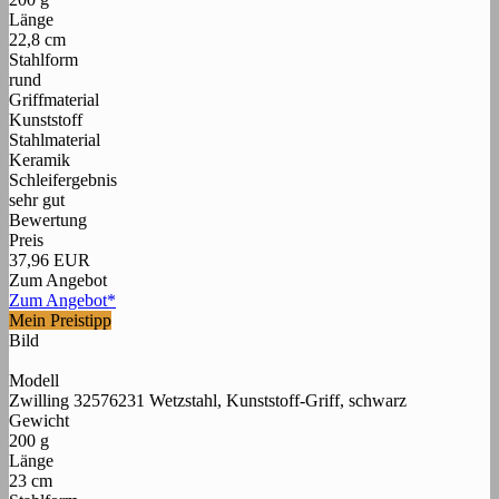
Länge
22,8 cm
Stahlform
rund
Griffmaterial
Kunststoff
Stahlmaterial
Keramik
Schleifergebnis
sehr gut
Bewertung
Preis
37,96 EUR
Zum Angebot
Zum Angebot*
Mein Preistipp
Bild
Modell
Zwilling 32576231 Wetzstahl, Kunststoff-Griff, schwarz
Gewicht
200 g
Länge
23 cm