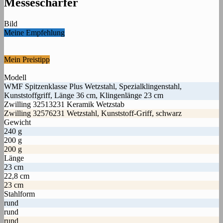
Messeschärfer
Bild
Meine Empfehlung
Mein Preistipp
Modell
WMF Spitzenklasse Plus Wetzstahl, Spezialklingenstahl,
Kunststoffgriff, Länge 36 cm, Klingenlänge 23 cm
Zwilling 32513231 Keramik Wetzstab
Zwilling 32576231 Wetzstahl, Kunststoff-Griff, schwarz
Gewicht
240 g
200 g
200 g
Länge
23 cm
22,8 cm
23 cm
Stahlform
rund
rund
rund