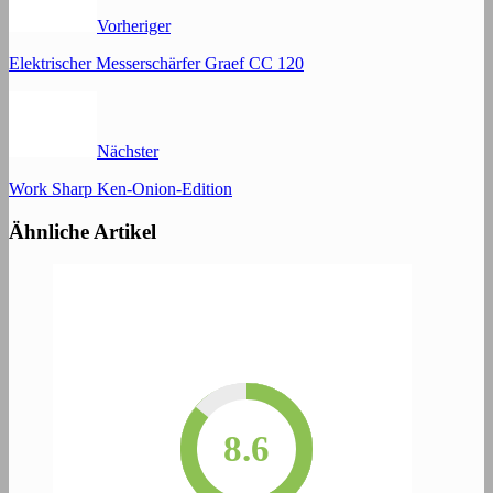
Vorheriger
Elektrischer Messerschärfer Graef CC 120
Nächster
Work Sharp Ken-Onion-Edition
Ähnliche Artikel
9.4
9.2
8.6
9