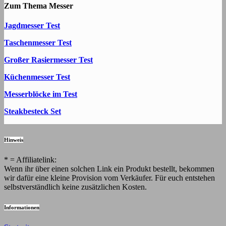
Zum Thema Messer
Jagdmesser Test
Taschenmesser Test
Großer Rasiermesser Test
Küchenmesser Test
Messerblöcke im Test
Steakbesteck Set
Hinweis
* = Affiliatelink:
Wenn ihr über einen solchen Link ein Produkt bestellt, bekommen
wir dafür eine kleine Provision vom Verkäufer. Für euch entstehen
selbstverständlich keine zusätzlichen Kosten.
Informationen