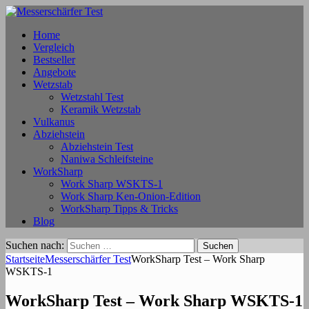
Home
Vergleich
Bestseller
Angebote
Wetzstab
Wetzstahl Test
Keramik Wetzstab
Vulkanus
Abziehstein
Abziehstein Test
Naniwa Schleifsteine
WorkSharp
Work Sharp WSKTS-1
Work Sharp Ken-Onion-Edition
WorkSharp Tipps & Tricks
Blog
Suchen nach:
Startseite
Messerschärfer Test
WorkSharp Test – Work Sharp
WSKTS-1
WorkSharp Test – Work Sharp WSKTS-1