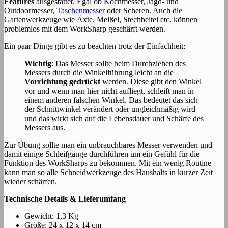
Features
ausgestattet. Egal ob Kochmesser, Jagd- und
Outdoormesser,
Taschenmesser
oder Scheren. Auch die
Gartenwerkzeuge wie Äxte, Meißel, Stechbeitel etc. können
problemlos mit dem WorkSharp geschärft werden.
Ein paar Dinge gibt es zu beachten trotz der Einfachheit:
Wichtig
: Das Messer sollte beim Durchziehen des
Messers durch die Winkelführung leicht an die
Vorrichtung gedrückt
werden. Diese gibt den Winkel
vor und wenn man hier nicht aufliegt, schleift man in
einem anderen falschen Winkel. Das bedeutet das sich
der Schnittwinkel verändert oder ungleichmäßig wird
und das wirkt sich auf die Lebensdauer und Schärfe des
Messers aus.
Zur Übung sollte man ein unbrauchbares Messer verwenden und
damit einige Schleifgänge durchführen um ein Gefühl für die
Funktion des WorkSharps zu bekommen. Mit ein wenig Routine
kann man so alle Schneidwerkzeuge des Haushalts in kurzer Zeit
wieder schärfen.
Technische Details & Lieferumfang
Gewicht: 1,3 Kg
Größe: 24 x 12 x 14 cm