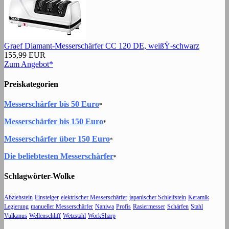
Graef Diamant-Messerschärfer CC 120 DE, weißŸ-schwarz
155,99 EUR
Zum Angebot*
Preiskategorien
Messerschärfer bis 50 Euro
*
Messerschärfer bis 150 Euro
*
Messerschärfer über 150 Euro
*
Die beliebtesten Messerschärfer
*
Schlagwörter-Wolke
Abziehstein
Einsteiger
elektrischer Messerschärfer
japanischer Schleifstein
Keramik
Legierung
manueller Messerschärfer
Naniwa
Profis
Rasiermesser
Schärfen
Stahl
Vulkanus
Wellenschliff
Wetzstahl
WorkSharp