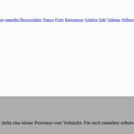
ung
manueller Messerschärfer
Naniwa
Profis
Rasiermesser
Schärfen
Stahl
Vulkanus
Wellensc
dafür eine kleine Provision vom Verkäufer. Für euch entstehen selbstve