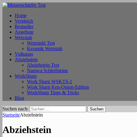
Home
Vergleich
Bestseller
Angebote
Wetzstab
Wetzstahl Test
Keramik Wetzstab
Vulkanus
Abziehstein
Abziehstein Test
Naniwa Schleifsteine
WorkSharp
Work Sharp WSKTS-1
Work Sharp Ken-Onion-Edition
WorkSharp Tipps & Tricks
Blog
Suchen nach:
Startseite
Abziehstein
Abziehstein