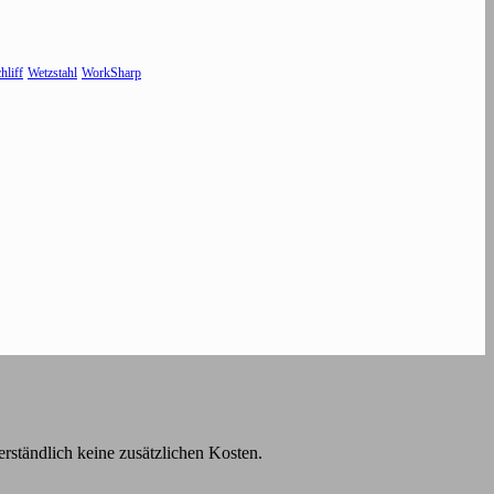
hliff
Wetzstahl
WorkSharp
rständlich keine zusätzlichen Kosten.