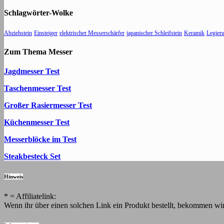
Schlagwörter-Wolke
Abziehstein
Einsteiger
elektrischer Messerschärfer
japanischer Schleifstein
Keramik
Legier
Zum Thema Messer
Jagdmesser Test
Taschenmesser Test
Großer Rasiermesser Test
Küchenmesser Test
Messerblöcke im Test
Steakbesteck Set
Hinweis
* = Affiliatelink:
Wenn ihr über einen solchen Link ein Produkt bestellt, bekommen wir 